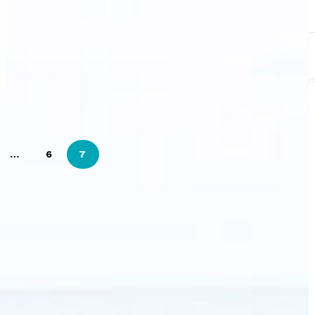
…
6
7